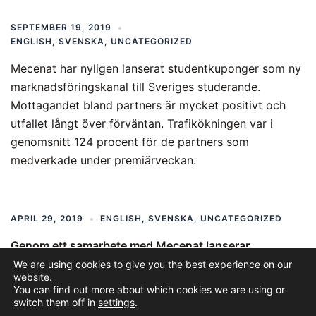
SEPTEMBER 19, 2019
ENGLISH
,
SVENSKA
,
UNCATEGORIZED
Mecenat har nyligen lanserat studentkuponger som ny
marknadsföringskanal till Sveriges studerande.
Mottagandet bland partners är mycket positivt och
utfallet långt över förväntan. Trafikökningen var i
genomsnitt 124 procent för de partners som
medverkade under premiärveckan.
APRIL 29, 2019
ENGLISH
,
SVENSKA
,
UNCATEGORIZED
Genom ett samarbete med Mecenat lanserar
McDonald’s nu studentrabatt i sin app. Det innebär att
We are using cookies to give you the best experience on our
website.
studenter får tillgång till erbjudanden direkt i
You can find out more about which cookies we are using or
McDonald’s app.
switch them off in
settings
.