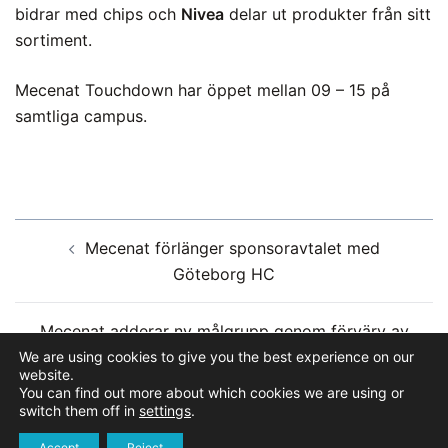
bidrar med chips och
Nivea
delar ut produkter från sitt
sortiment.
Mecenat Touchdown har öppet mellan 09 – 15 på
samtliga campus.
Inläggsnavigering
Mecenat förlänger sponsoravtalet med
Göteborg HC
Mecenat adderar ny målgrupp genom förvärv av
Seniordays
We are using cookies to give you the best experience on our
website.
You can find out more about which cookies we are using or
switch them off in
settings
.
Accept
Reject