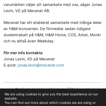
varumärken väljer att samarbeta med oss, säger Jonas
Levin, VD på Mecenat AB.
Mecenat har ett etablerat samarbete med många delar
av H&M-koncernen. De förmedlar sedan tidigare
studentrabatt på H&M, H&M Home, COS, Arket, Monki
och nu alltså även Weekday.
För mer info kontakta:
Jonas Levin, VD på Mecenat
E-post:
jonas.levin@mecenat.com
Inläggsnavigering
Studentrabatt hos Mecenat på Dplays utbud
We are using cookies to give you the best experience on our
website.
Nya rekordsiffror för Mecenats studentrabatter
You can find out more about which cookies we are using or