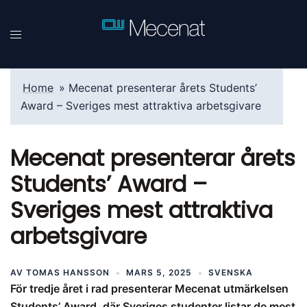
Hoppa
till
innehåll
Home
»
Mecenat presenterar årets Students’
Award – Sveriges mest attraktiva arbetsgivare
Mecenat presenterar årets
Students’ Award –
Sveriges mest attraktiva
arbetsgivare
AV
TOMAS HANSSON
MARS 5, 2025
SVENSKA
För tredje året i rad presenterar Mecenat utmärkelsen
Students’ Award, där Sveriges studenter listar de mest